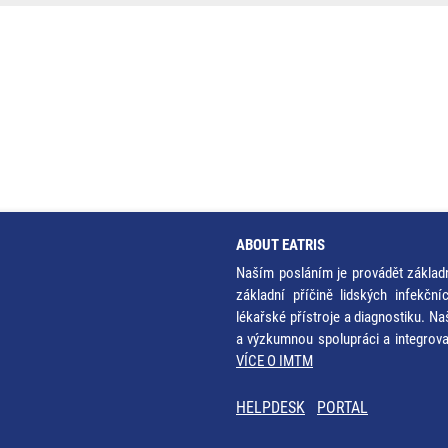
ABOUT EATRIS
Naším posláním je provádět základ
základní příčině lidských infekčn
lékařské přístroje a diagnostiku. Na
a výzkumnou spolupráci a integrov
VÍCE O IMTM
HELPDESK
PORTAL