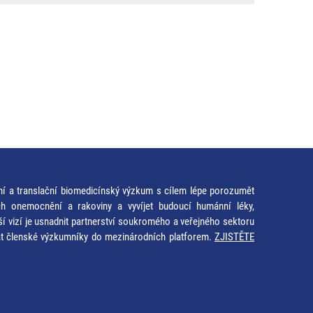
ní a translační biomedicínský výzkum s cílem lépe porozumět
ích onemocnění a rakoviny a vyvíjet budoucí humánní léky,
ší vizí je usnadnit partnerství soukromého a veřejného sektoru
at členské výzkumníky do mezinárodních platforem.
ZJISTĚTE