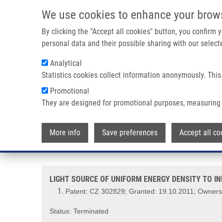
Přejít k hlavnímu obsahu
We use cookies to enhance your brow
By clicking the "Accept all cookies" button, you confirm
personal data and their possible sharing with our selecte
Analytical
Statistics cookies collect information anonymously. This
Drobečková navigace
Promotional
Domů
LIGHT SOURCE OF UNIFORM ENERGY DENSITY TO IND
They are designed for promotional purposes, measuring 
LIGHT SOURCE OF UNIFORM EN
More info
Save preferences
Accept all co
CELLS (Bajgar)
LIGHT SOURCE OF UNIFORM ENERGY DENSITY TO IN
Patent: CZ 302829; Granted: 19.10.2011; Owners
Status: Terminated