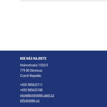
KDE NÁS NAJDETE
Hněvotínská 1333/5
779 00 Olomouc
Czech Republic
+420 585632111
+420 585632180
reception@imtm.upol.cz
info@imtm.cz