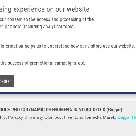
IMTM PORTÁL
PODPOŘTE V
sing experience on our website
Main navigation
 your consent to the access and processing of the
d partners (including analytical tools).
Domů
O nás
Partner institutions
Technologi
 information helps us to understand how our visitors use our website.
UCE PHOTODYNAMIC PHENOMENA IN VITRO CELLS (Bajgar)
the success of promotional campaigns, etc.
ERGY DENSITY TO INDUCE PHOTODYNA
Withdraw consent
okies
DUCE PHOTODYNAMIC PHENOMENA IN VITRO CELLS (Bajgar)
hip: Palacky University Olomouc; Inventors: Tomečka Marek,
Bajgar R