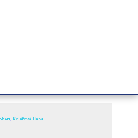
ÝZKUM RAKOVINY
INTRANET
PŘIHLÁSIT SE
CZECH
e a služby
Výzkum
Kontakt
E-shop
MIC PHENOMENA IN VITRO
obert
,
Kolářová Hana