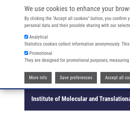
Přejít k hlavnímu obsahu
We use cookies to enhance your brow
By clicking the "Accept all cookies" button, you confirm
personal data and their possible sharing with our selecte
Analytical
Statistics cookies collect information anonymously. This
Drobečková navigace
Promotional
Domů
Certifikáty
They are designed for promotional purposes, measuring 
Certifikáty
More info
Save preferences
Accept all co
Institute of Molecular and Translation