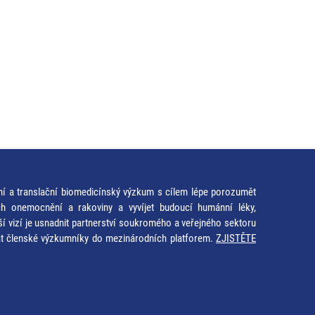
ní a translační biomedicínský výzkum s cílem lépe porozumět
ích onemocnění a rakoviny a vyvíjet budoucí humánní léky,
ší vizí je usnadnit partnerství soukromého a veřejného sektoru
at členské výzkumníky do mezinárodních platforem.
ZJISTĚTE