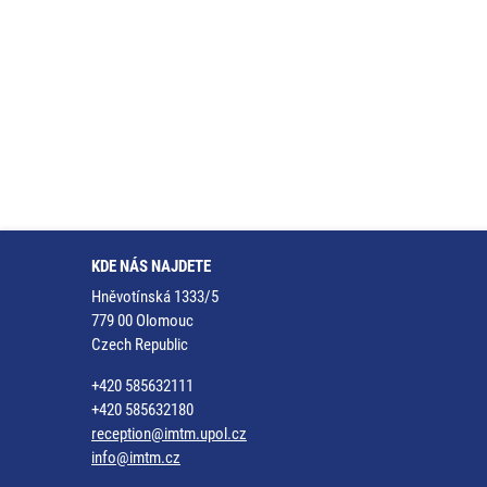
KDE NÁS NAJDETE
Hněvotínská 1333/5
779 00 Olomouc
Czech Republic
+420 585632111
+420 585632180
reception@imtm.upol.cz
info@imtm.cz