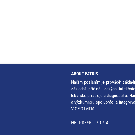
ABOUT EATRIS
Naším posláním je provádět základ
základní příčině lidských infekčn
lékařské přístroje a diagnostiku. Na
a výzkumnou spolupráci a integrov
VÍCE O IMTM
HELPDESK
PORTAL