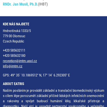
RNDr. Jan Musil, Ph.D.
(IHBT)
KDE NÁS NAJDETE
Hněvotínská 1333/5
779 00 Olomouc
Czech Republic
+420 585632111
+420 585632180
reception@imtm.upol.cz
info@imtm.cz
GPS: 49° 35´ 10.1869512" N, 17° 14´ 6.292305" E
ABOUT EATRIS
Naším posláním je provádět základní a translační biomedicínský výzkum
s cílem lépe porozumět základní příčině lidských infekčních onemocnění
a rakoviny a vyvíjet budoucí humánní léky, lékařské přístroje a
diagnostiku. Naší vizí je usnadnit partnerství soukromého a veřejného