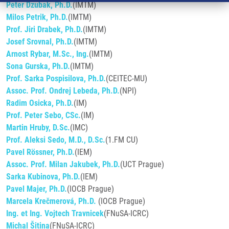
Peter Dzubak, Ph.D.
(IMTM)
Milos Petrik, Ph.D.
(IMTM)
Prof. Jiri Drabek, Ph.D.
(IMTM)
Josef Srovnal, Ph.D.
(IMTM)
Arnost Rybar, M.Sc., Ing.
(IMTM)
Sona Gurska, Ph.D.
(IMTM)
Prof. Sarka Pospisilova, Ph.D.
(CEITEC-MU)
Assoc. Prof. Ondrej Lebeda, Ph.D.
(NPI)
Radim Osicka, Ph.D.
(IM)
Prof. Peter Sebo, CSc.
(IM)
Martin Hruby, D.Sc.
(IMC)
Prof. Aleksi Sedo, M.D., D.Sc.
(1.FM CU)
Pavel Rössner, Ph.D.
(IEM)
Assoc. Prof. Milan Jakubek, Ph.D.
(UCT Prague)
Sarka Kubinova, Ph.D.
(IEM)
Pavel Majer, Ph.D.
(IOCB Prague)
Marcela Krečmerová, Ph.D.
(IOCB Prague)
Ing. et Ing. Vojtech Travnicek
(FNuSA-ICRC)
Michal Šitina
(FNuSA-ICRC)