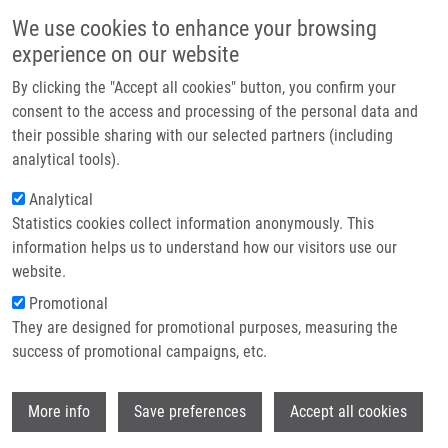
Přejít k hlavnímu obsahu
Main navigatio
We use cookies to enhance your browsing
Domů
experience on our website
O nás
By clicking the "Accept all cookies" button, you confirm your
Drobečková navigace
Domů
Executive Board
Partner institutions
consent to the access and processing of the personal data and
their possible sharing with our selected partners (including
Technologie a služby
Executive board
analytical tools).
Výzkum
Analytical
Statistics cookies collect information anonymously. This
Kontakt
The Executive board cooperates with the National director and
information helps us to understand how our visitors use our
Project manager on strategic and product planning, approves
E-shop
website.
new EATRIS-CZ centers and development policies based on
Promotional
evaluation of EATRIS-CZ utilization. The Executive board also
They are designed for promotional purposes, measuring the
assigns capacities to particular pilot projects and open-access at
success of promotional campaigns, etc.
the national level.
Wi
More info
Save preferences
Accept all cookies
Assoc. Prof. Marian Hajduch, M.D., Ph.D.
(IMTM)