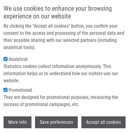
Přejít k hlavnímu obsahu
Main navigatio
We use cookies to enhance your browsing
Domů
experience on our website
O nás
By clicking the "Accept all cookies" button, you confirm your
Drobečková navigace
Domů
Featured Research Projects
Partner institutions
consent to the access and processing of the personal data and
their possible sharing with our selected partners (including
Technologie a služby
Featured research projects
analytical tools).
Výzkum
Analytical
Statistics cookies collect information anonymously. This
Kontakt
Research projects
information helps us to understand how our visitors use our
Featured research projects
E-shop
website.
Promotional
Ongoing research projects
They are designed for promotional purposes, measuring the
success of promotional campaigns, etc.
Completed research projects
Wi
More info
Save preferences
Accept all cookies