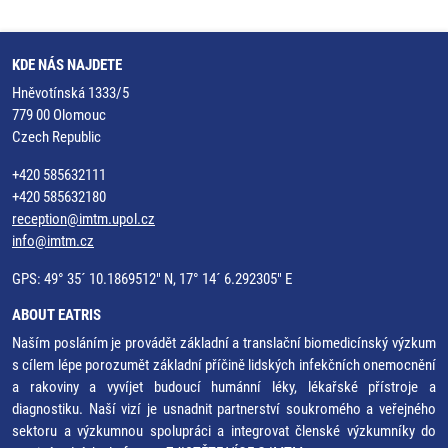
KDE NÁS NAJDETE
Hněvotínská 1333/5
779 00 Olomouc
Czech Republic
+420 585632111
+420 585632180
reception@imtm.upol.cz
info@imtm.cz
GPS: 49° 35´ 10.1869512" N, 17° 14´ 6.292305" E
ABOUT EATRIS
Naším posláním je provádět základní a translační biomedicínský výzkum
s cílem lépe porozumět základní příčině lidských infekčních onemocnění
a rakoviny a vyvíjet budoucí humánní léky, lékařské přístroje a
diagnostiku. Naší vizí je usnadnit partnerství soukromého a veřejného
sektoru a výzkumnou spolupráci a integrovat členské výzkumníky do