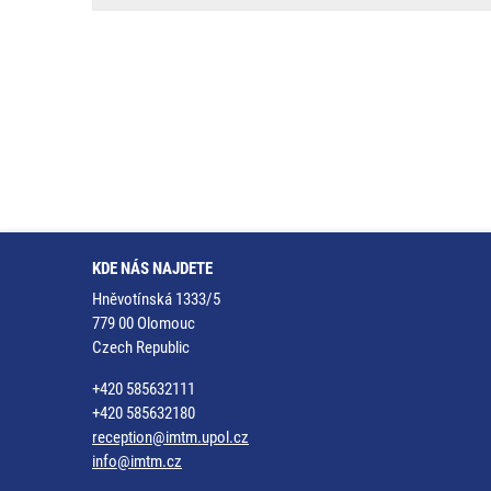
KDE NÁS NAJDETE
Hněvotínská 1333/5
779 00 Olomouc
Czech Republic
+420 585632111
+420 585632180
reception@imtm.upol.cz
info@imtm.cz