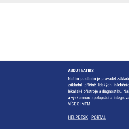
ABOUT EATRIS
Naším posláním je provádět základ
základní příčině lidských infekčn
lékařské přístroje a diagnostiku. Na
a výzkumnou spolupráci a integrov
VÍCE O IMTM
HELPDESK
PORTAL