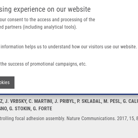
IMTM PORTÁL
PODPOŘTE V
sing experience on our website
Main navigation
 your consent to the access and processing of the
d partners (including analytical tools).
Domů
O nás
Partner institutions
Technologi
 information helps us to understand how our visitors use our website.
hesion Assembly
the success of promotional campaigns, etc.
 controlling focal adhesion assembly
Withdraw consent
okies
, J. VRBSKY, C. MARTINI, J. PRIBYL, P. SKLADAL, M. PESL, G. CA
GNO, G. STOKIN, G. FORTE
trolling focal adhesion assembly. Nature Communications. 2017, 15, 