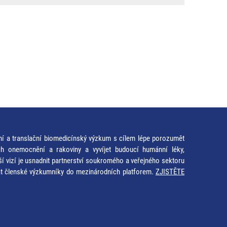
ní a translační biomedicínský výzkum s cílem lépe porozumět
ích onemocnění a rakoviny a vyvíjet budoucí humánní léky,
ší vizí je usnadnit partnerství soukromého a veřejného sektoru
at členské výzkumníky do mezinárodních platforem.
ZJISTĚTE