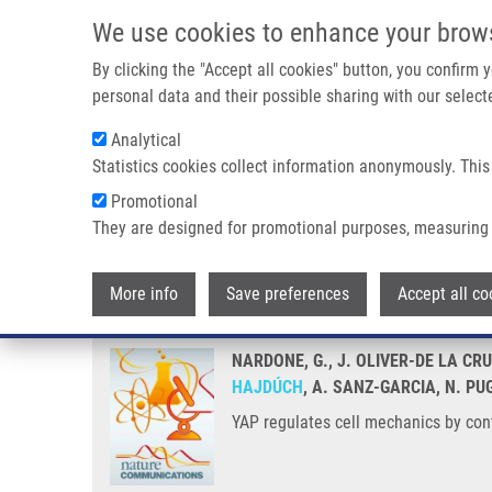
Přejít k hlavnímu obsahu
We use cookies to enhance your brow
By clicking the "Accept all cookies" button, you confirm
personal data and their possible sharing with our selecte
Analytical
Statistics cookies collect information anonymously. This
Drobečková navigace
Promotional
Domů
YAP Regulates Cell Mechanics By Controlling Focal Ad
They are designed for promotional purposes, measuring 
YAP regulates cell mechanics by
More info
Save preferences
Accept all co
NARDONE, G., J. OLIVER-DE LA CRUZ
HAJDÚCH
, A. SANZ-GARCIA, N. PU
YAP regulates cell mechanics by con