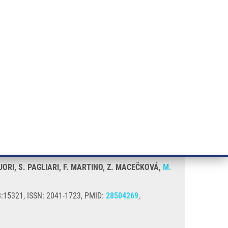
ÝZKUM RAKOVINY
INTRANET
PŘIHLÁSIT SE
CZECH
e a služby
Výzkum
Kontakt
E-shop
LUORI, S. PAGLIARI, F. MARTINO, Z. MACEČKOVÁ,
M.
8:15321, ISSN: 2041-1723, PMID:
28504269
,