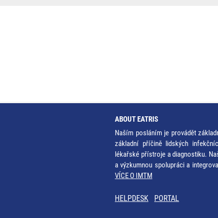
ABOUT EATRIS
Naším posláním je provádět základ
základní příčině lidských infekčn
lékařské přístroje a diagnostiku. Na
a výzkumnou spolupráci a integrov
VÍCE O IMTM
HELPDESK
PORTAL