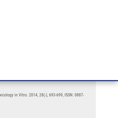
ÝZKUM RAKOVINY
INTRANET
PŘIHLÁSIT SE
CZECH
e a služby
Výzkum
Kontakt
E-shop
 but not in human hepatocytes
ology in Vitro. 2014, 28(-), 693-699, ISSN: 0887-