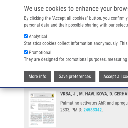
Přejít k hlavnímu obsahu
We use cookies to enhance your brow
By clicking the "Accept all cookies" button, you confirm
personal data and their possible sharing with our selecte
Analytical
Statistics cookies collect information anonymously. This
Drobečková navigace
Promotional
Domů
Palmatine Activates AhR And Upregulates CYP1A Activi
They are designed for promotional purposes, measuring 
Palmatine activates AhR and upr
More info
Save preferences
Accept all co
VRBA, J., M. HAVLIKOVA, D. GERH
Palmatine activates AhR and upregula
2333, PMID:
24583342
,