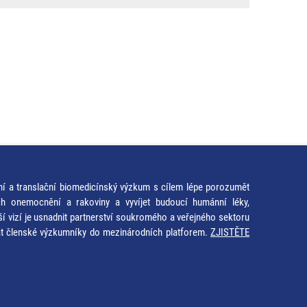
ní a translační biomedicínský výzkum s cílem lépe porozumět
ích onemocnění a rakoviny a vyvíjet budoucí humánní léky,
ší vizí je usnadnit partnerství soukromého a veřejného sektoru
at členské výzkumníky do mezinárodních platforem.
ZJISTĚTE