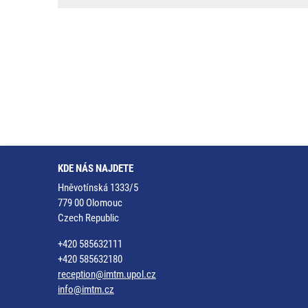
KDE NÁS NAJDETE
Hněvotínská 1333/5
779 00 Olomouc
Czech Republic
+420 585632111
+420 585632180
reception@imtm.upol.cz
info@imtm.cz