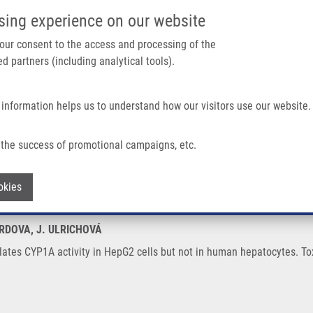
IMTM PORTÁL
PODPOŘTE V
sing experience on our website
Main navigation
 your consent to the access and processing of the
d partners (including analytical tools).
Domů
O nás
Partner institutions
Technologi
 information helps us to understand how our visitors use our website.
ty In HepG2 Cells But Not In Human Hepatocytes
the success of promotional campaigns, etc.
egulates CYP1A activity in HepG2 cells
Withdraw consent
okies
ARDOVA, J. ULRICHOVÁ
tes CYP1A activity in HepG2 cells but not in human hepatocytes. Toxic