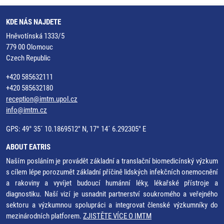
KDE NÁS NAJDETE
Hněvotínská 1333/5
779 00 Olomouc
Czech Republic
+420 585632111
+420 585632180
reception@imtm.upol.cz
info@imtm.cz
GPS: 49° 35´ 10.1869512" N, 17° 14´ 6.292305" E
ABOUT EATRIS
Naším posláním je provádět základní a translační biomedicínský výzkum
s cílem lépe porozumět základní příčině lidských infekčních onemocnění
a rakoviny a vyvíjet budoucí humánní léky, lékařské přístroje a
diagnostiku. Naší vizí je usnadnit partnerství soukromého a veřejného
sektoru a výzkumnou spolupráci a integrovat členské výzkumníky do
mezinárodních platforem.
ZJISTĚTE VÍCE O IMTM