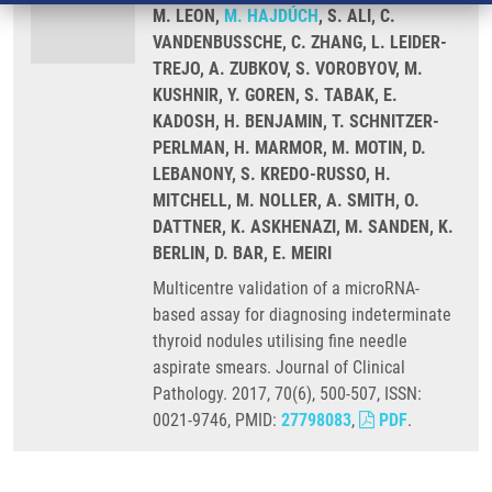
M. LEON,
M. HAJDÚCH
, S. ALI, C.
VANDENBUSSCHE, C. ZHANG, L. LEIDER-
TREJO, A. ZUBKOV, S. VOROBYOV, M.
KUSHNIR, Y. GOREN, S. TABAK, E.
KADOSH, H. BENJAMIN, T. SCHNITZER-
PERLMAN, H. MARMOR, M. MOTIN, D.
LEBANONY, S. KREDO-RUSSO, H.
MITCHELL, M. NOLLER, A. SMITH, O.
DATTNER, K. ASKHENAZI, M. SANDEN, K.
BERLIN, D. BAR, E. MEIRI
Multicentre validation of a microRNA-
based assay for diagnosing indeterminate
thyroid nodules utilising fine needle
aspirate smears. Journal of Clinical
Pathology. 2017, 70(6), 500-507, ISSN:
0021-9746, PMID:
27798083
,
PDF
.