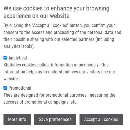
Přejít k hlavnímu obsahu
Main navigatio
We use cookies to enhance your browsing
Domů
experience on our website
O nás
By clicking the "Accept all cookies" button, you confirm your
Drobečková navigace
Domů
Partner institutions
consent to the access and processing of the personal data and
Multicentre Validation Of a MicroRNA-based Assay For Diagnosing
their possible sharing with our selected partners (including
Technologie a služby
Indeterminate Thyroid Nodules Utilising Fine Needle Aspirate Smears
analytical tools).
Výzkum
Analytical
Multicentre validation of a microRNA-
Statistics cookies collect information anonymously. This
Kontakt
based assay for diagnosing
information helps us to understand how our visitors use our
indeterminate thyroid nodules
E-shop
website.
utilising fine needle aspirate smears
Promotional
They are designed for promotional purposes, measuring the
success of promotional campaigns, etc.
LITHWICK-YANAI, G., N. DROMI, A.
Wi
More info
Save preferences
Accept all cookies
SHTABSKY, S. MORGENSTERN, Y.
STRENOV, M. FEINMESSER, V. KRAVTSOV,