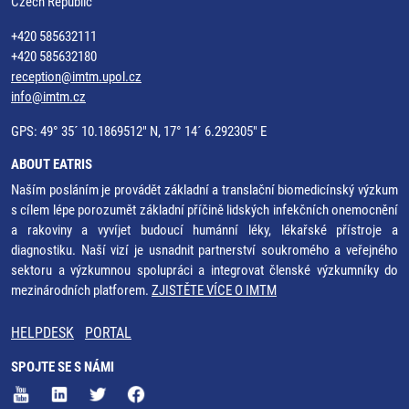
Czech Republic
+420 585632111
+420 585632180
reception@imtm.upol.cz
info@imtm.cz
GPS: 49° 35´ 10.1869512" N, 17° 14´ 6.292305" E
ABOUT EATRIS
Naším posláním je provádět základní a translační biomedicínský výzkum
s cílem lépe porozumět základní příčině lidských infekčních onemocnění
a rakoviny a vyvíjet budoucí humánní léky, lékařské přístroje a
diagnostiku. Naší vizí je usnadnit partnerství soukromého a veřejného
sektoru a výzkumnou spolupráci a integrovat členské výzkumníky do
mezinárodních platforem.
ZJISTĚTE VÍCE O IMTM
HELPDESK
PORTAL
SPOJTE SE S NÁMI