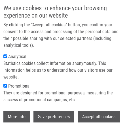
Přejít k hlavnímu obsahu
Main navigatio
We use cookies to enhance your browsing
Domů
experience on our website
O nás
By clicking the "Accept all cookies" button, you confirm your
Drobečková navigace
Domů
Partner institutions
consent to the access and processing of the personal data and
The Inhibitory Effects Of Β-caryophyllene, Β-caryophyllene Oxide And Α-
their possible sharing with our selected partners (including
Technologie a služby
humulene On The Activities Of The Main Drug-metabolizing Enzymes In Rat
analytical tools).
And Human Liver In Vitro
Výzkum
Analytical
The inhibitory effects of β-
Statistics cookies collect information anonymously. This
Kontakt
information helps us to understand how our visitors use our
caryophyllene, β-caryophyllene oxide
E-shop
website.
and α-humulene on the activities of
Promotional
the main drug-metabolizing enzymes
They are designed for promotional purposes, measuring the
success of promotional campaigns, etc.
in rat and human liver in vitro
Wi
More info
Save preferences
Accept all cookies
NGUYEN, L., Z. MYSLIVECKOVA, B.