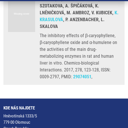
SZOTAKOVA, A. ŠPIČÁKOVÁ, K.
LNĚNIČKOVÁ, M. AMBROZ, V. KUBICEK,
K.
KRASULOVÁ
, P. ANZENBACHER, L.
SKALOVA
The inhibitory effects of β-caryophyllene,
β-caryophyllene oxide and α-humulene on
the activities of the main drug-
metabolizing enzymes in rat and human
liver in vitro. Chemico-biological
Interactions. 2017, 278, 123-128, ISSN:
0009-2797, PMID:
29074051
,
KDE NÁS NAJDETE
Hněvotínská 1333/5
779 00 Olomouc