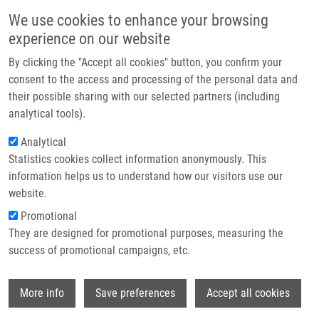
Přejít k hlavnímu obsahu
Main navigatio
We use cookies to enhance your browsing
Domů
experience on our website
O nás
By clicking the "Accept all cookies" button, you confirm your
Drobečková navigace
Domů
Partner institutions
consent to the access and processing of the personal data and
Heterogenous Mutation Spectrum And Deregulated Cellular Pathways In
their possible sharing with our selected partners (including
Technologie a služby
Aberrant Plasma Cells Underline Molecular Pathology Of Light-chain
analytical tools).
Amyloidosis
Výzkum
Analytical
Heterogenous mutation spectrum and
Statistics cookies collect information anonymously. This
Kontakt
information helps us to understand how our visitors use our
deregulated cellular pathways in
E-shop
website.
aberrant plasma cells underline
Promotional
molecular pathology of light-chain
They are designed for promotional purposes, measuring the
success of promotional campaigns, etc.
amyloidosis
Wi
More info
Save preferences
Accept all cookies
CHYRA, Z., T. SEVCIKOVA, P. VOJTA, J.