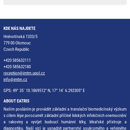
KDE NÁS NAJDETE
Hněvotínská 1333/5
779 00 Olomouc
Czech Republic
+420 585632111
+420 585632180
reception@imtm.upol.cz
info@imtm.cz
GPS: 49° 35´ 10.1869512" N, 17° 14´ 6.292305" E
ABOUT EATRIS
Naším posláním je provádět základní a translační biomedicínský výzkum
s cílem lépe porozumět základní příčině lidských infekčních onemocnění
a rakoviny a vyvíjet budoucí humánní léky, lékařské přístroje a
diagnostiku. Naší vizí je usnadnit partnerství soukromého a veřejného