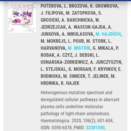
PUTEROVA, L. BROZOVA, K. GROWKOVA,
J. FILIPOVA, M. ZATOPKOVA, S.
GROSICKI, A. BARCHNICKA, W.
JEDRZEJCAK, A. WASCUK-GAJDA, A.
JUNGOVA, A. MIKULASOVA,
M. HAJDÚCH
,
M. MOKREJS, L. POUR, M. STORK, L.
HARVANOVA,
M. MISTRÍK
, G. MIKALA, P.
ROBAK, A. CZYZ, J. DEBSKI, L.
USNARSKA-ZUBKIEWICZ, A. JURCZYSZYN,
L. STEJSKAL, G. MORGAN, F. KRYUKOV, E.
BUDINSKA, M. SIMICEK, T. JELINEK, M.
HRDINKA, R. HAJEK
Heterogenous mutation spectrum and
deregulated cellular pathways in aberrant
plasma cells underline molecular
pathology of light-chain amyloidosis.
Haematologica. 2020, 106(2), 601-604,
ISSN: 0390-6078, PMID:
32381580
,