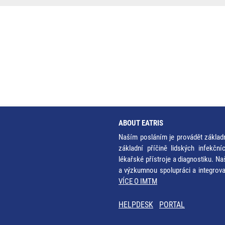
ABOUT EATRIS
Naším posláním je provádět základ
základní příčině lidských infekčn
lékařské přístroje a diagnostiku. Na
a výzkumnou spolupráci a integrov
VÍCE O IMTM
HELPDESK
PORTAL