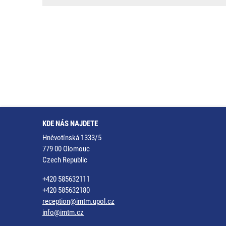
KDE NÁS NAJDETE
Hněvotínská 1333/5
779 00 Olomouc
Czech Republic
+420 585632111
+420 585632180
reception@imtm.upol.cz
info@imtm.cz