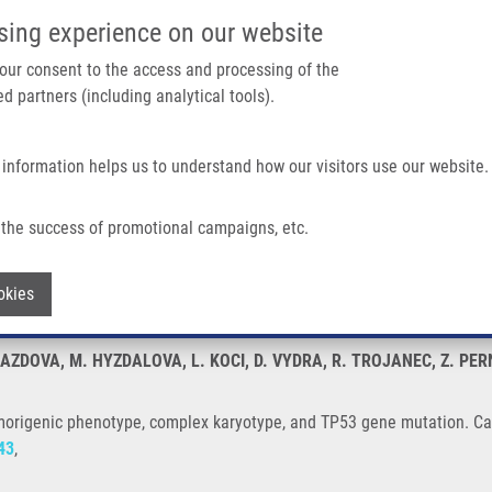
IMTM PORTÁL
PODPOŘTE V
sing experience on our website
Main navigation
 your consent to the access and processing of the
d partners (including analytical tools).
Domů
O nás
Partner institutions
Technologi
 information helps us to understand how our visitors use our website.
type, Complex Karyotype, And TP53 Gene Mutation
the success of promotional campaigns, etc.
its tumorigenic phenotype, complex kary
Withdraw consent
okies
RAZDOVA, M. HYZDALOVA, L. KOCI, D. VYDRA, R. TROJANEC, Z. PE
tumorigenic phenotype, complex karyotype, and TP53 gene mutation. Ca
43
,