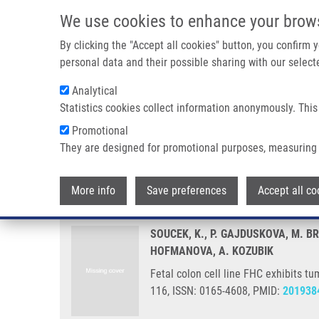
Přejít k hlavnímu obsahu
We use cookies to enhance your brow
By clicking the "Accept all cookies" button, you confirm
personal data and their possible sharing with our selecte
Analytical
Statistics cookies collect information anonymously. This
Drobečková navigace
Promotional
Domů
Fetal Colon Cell Line FHC Exhibits Tumorigenic Pheno
They are designed for promotional purposes, measuring 
Fetal colon cell line FHC exhib
More info
Save preferences
Accept all co
SOUCEK, K., P. GAJDUSKOVA, M. B
HOFMANOVA, A. KOZUBIK
Fetal colon cell line FHC exhibits 
116, ISSN: 0165-4608, PMID:
201938