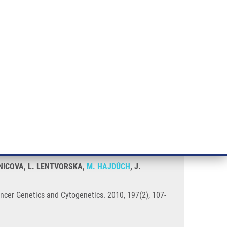
ÝZKUM RAKOVINY
INTRANET
PŘIHLÁSIT SE
CZECH
e a služby
Výzkum
Kontakt
E-shop
otype, and TP53 gene mutation
RNICOVA, L. LENTVORSKA,
M. HAJDÚCH
, J.
ncer Genetics and Cytogenetics. 2010, 197(2), 107-