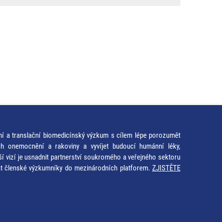
ní a translační biomedicínský výzkum s cílem lépe porozumět
ích onemocnění a rakoviny a vyvíjet budoucí humánní léky,
ší vizí je usnadnit partnerství soukromého a veřejného sektoru
at členské výzkumníky do mezinárodních platforem.
ZJISTĚTE