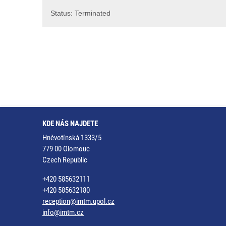
​Status: Terminated
KDE NÁS NAJDETE
Hněvotínská 1333/5
779 00 Olomouc
Czech Republic
+420 585632111
+420 585632180
reception@imtm.upol.cz
info@imtm.cz