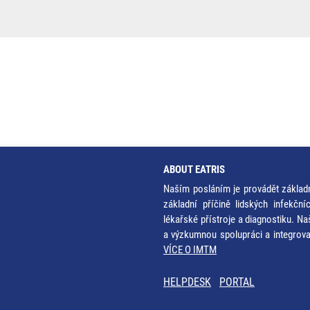
ABOUT EATRIS
Naším posláním je provádět základ
základní příčině lidských infekčn
lékařské přístroje a diagnostiku. Na
a výzkumnou spolupráci a integrov
VÍCE O IMTM
HELPDESK
PORTAL