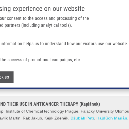
IMTM PORTÁL
PODPOŘTE V
sing experience on our website
Main navigation
 your consent to the access and processing of the
d partners (including analytical tools).
Domů
O nás
Partner institutions
Technologi
 information helps us to understand how our visitors use our website.
THEIR USE IN ANTICANCER THERAPY (Kaplánek)
the success of promotional campaigns, etc.
IDE-3-HYDRAZONES AND THEIR USE IN
Withdraw consent
okies
ND THEIR USE IN ANTICANCER THERAPY (Kaplánek)
: Institute of Chemical technology Prague, Palacky University Olomouc
avlík Martin, Rak Jakub, Kejík Zdeněk,
Džubák Petr
,
Hajdúch Marián