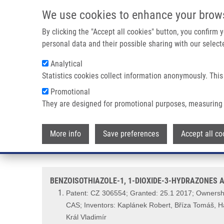
Přejít k hlavnímu obsahu
We use cookies to enhance your brow
By clicking the "Accept all cookies" button, you confirm
personal data and their possible sharing with our selecte
Analytical
Statistics cookies collect information anonymously. This
Drobečková navigace
Promotional
Domů
BENZOISOTHIAZOLE-1, 1-DIOXIDE-3-HYDRAZONES AND 
They are designed for promotional purposes, measuring 
BENZOISOTHIAZOLE-1, 1-DIOX
More info
Save preferences
Accept all co
(Kaplánek)
BENZOISOTHIAZOLE-1, 1-DIOXIDE-3-HYDRAZONES A
Patent: CZ 306554; Granted: 25.1 2017; Ownership
CAS; Inventors: Kaplánek Robert, Bříza Tomáš, H
Král Vladimír