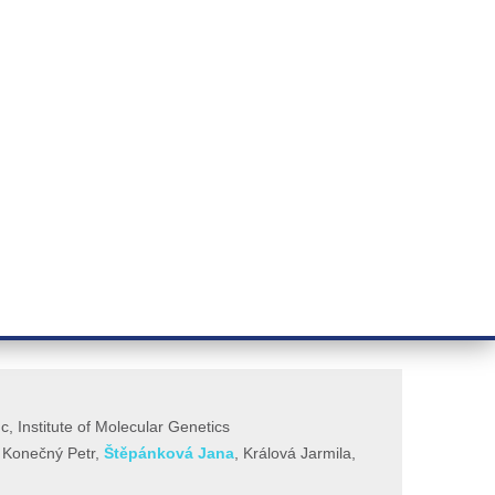
ÝZKUM RAKOVINY
INTRANET
PŘIHLÁSIT SE
CZECH
e a služby
Výzkum
Kontakt
E-shop
 ANTICANCER THERAPY
, Institute of Molecular Genetics
, Konečný Petr,
Štěpánková Jana
, Králová Jarmila,