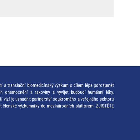
ní a translační biomedicínský výzkum s cílem lépe porozumět
ích onemocnění a rakoviny a vyvíjet budoucí humánní léky,
ší vizí je usnadnit partnerství soukromého a veřejného sektoru
at členské výzkumníky do mezinárodních platforem.
ZJISTĚTE