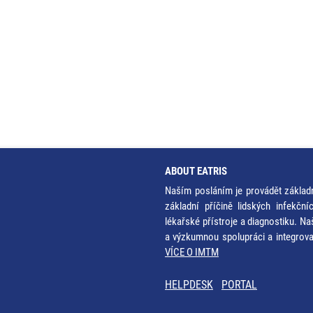
ABOUT EATRIS
Naším posláním je provádět základ
základní příčině lidských infekčn
lékařské přístroje a diagnostiku. Na
a výzkumnou spolupráci a integrov
VÍCE O IMTM
HELPDESK
PORTAL