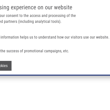
IMTM PORTÁL
PODPOŘTE V
sing experience on our website
Main navigation
 your consent to the access and processing of the
d partners (including analytical tools).
Domů
O nás
Partner institutions
Technologi
 information helps us to understand how our visitors use our website.
ce LEM - AJ
the success of promotional campaigns, etc.
lního rozsahu akreditace LEM - AJ
Withdraw consent
okies