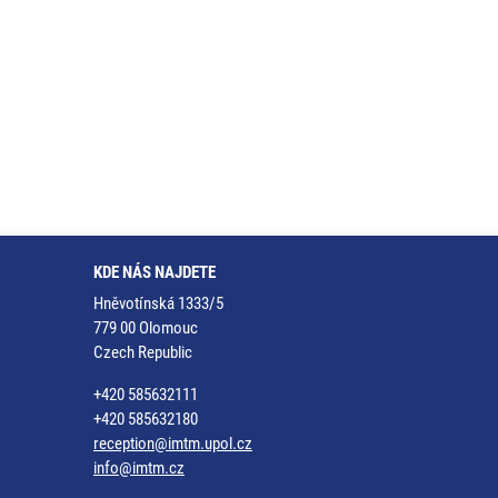
KDE NÁS NAJDETE
Hněvotínská 1333/5
779 00 Olomouc
Czech Republic
+420 585632111
+420 585632180
reception@imtm.upol.cz
info@imtm.cz