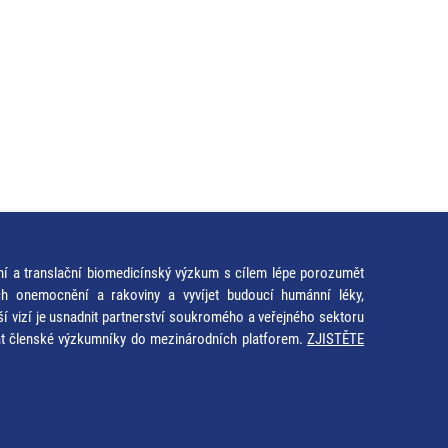
ní a translační biomedicínský výzkum s cílem lépe porozumět
ích onemocnění a rakoviny a vyvíjet budoucí humánní léky,
ší vizí je usnadnit partnerství soukromého a veřejného sektoru
at členské výzkumníky do mezinárodních platforem.
ZJISTĚTE