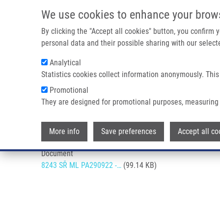
Přejít k hlavnímu obsahu
We use cookies to enhance your brow
By clicking the "Accept all cookies" button, you confirm
personal data and their possible sharing with our selecte
Analytical
Statistics cookies collect information anonymously. This
Drobečková navigace
Promotional
Domů
Seznam Činností V Rámci Flexibilního Rozsahu Akredita
They are designed for promotional purposes, measuring 
Seznam činností v rámci flexibi
More info
Save preferences
Accept all co
Document
8243 SŘ ML PA290922 -…
(99.14 KB)