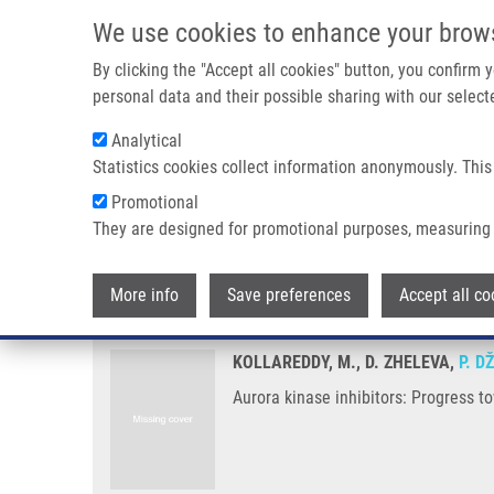
Přejít k hlavnímu obsahu
We use cookies to enhance your brow
By clicking the "Accept all cookies" button, you confirm
personal data and their possible sharing with our selecte
Analytical
Statistics cookies collect information anonymously. This
Drobečková navigace
Promotional
Domů
Aurora Kinase Inhibitors: Progress Towards The Clinic
They are designed for promotional purposes, measuring 
Aurora kinase inhibitors: Progre
More info
Save preferences
Accept all co
KOLLAREDDY, M., D. ZHELEVA,
P. D
Aurora kinase inhibitors: Progress t