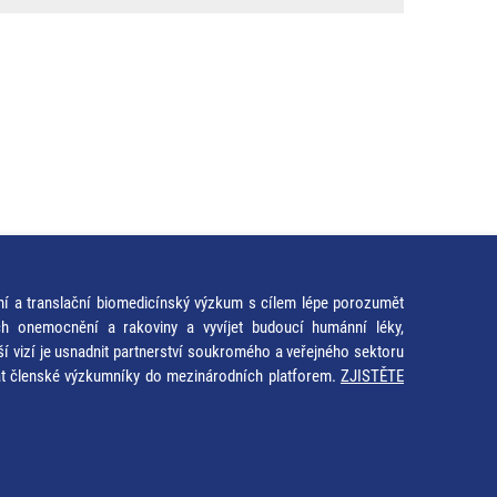
ní a translační biomedicínský výzkum s cílem lépe porozumět
ích onemocnění a rakoviny a vyvíjet budoucí humánní léky,
ší vizí je usnadnit partnerství soukromého a veřejného sektoru
at členské výzkumníky do mezinárodních platforem.
ZJISTĚTE