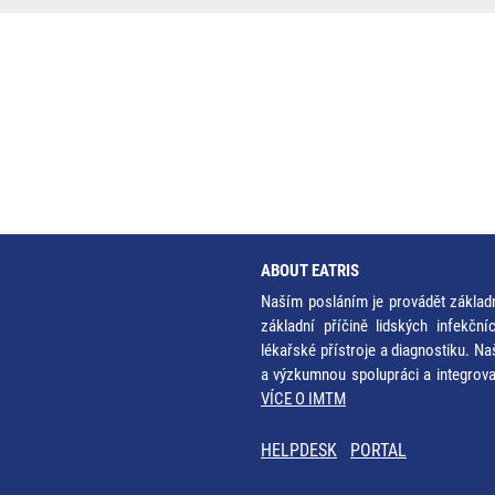
ABOUT EATRIS
Naším posláním je provádět základ
základní příčině lidských infekčn
lékařské přístroje a diagnostiku. Na
a výzkumnou spolupráci a integrov
VÍCE O IMTM
HELPDESK
PORTAL