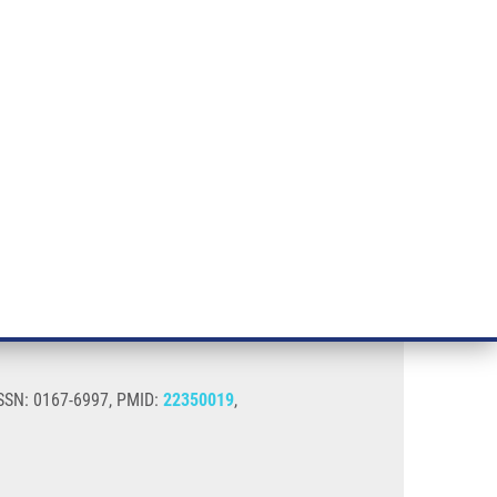
ÝZKUM RAKOVINY
INTRANET
PŘIHLÁSIT SE
CZECH
e a služby
Výzkum
Kontakt
E-shop
 ISSN: 0167-6997, PMID:
22350019
,