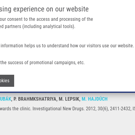
IMTM PORTÁL
PODPOŘTE V
sing experience on our website
Main navigation
 your consent to the access and processing of the
d partners (including analytical tools).
Domů
O nás
Partner institutions
Technologi
 information helps us to understand how our visitors use our website.
the success of promotional campaigns, etc.
ss towards the clinic
Withdraw consent
okies
ŽUBÁK
, P. BRAHMKSHATRIYA, M. LEPSIK,
M. HAJDÚCH
owards the clinic. Investigational New Drugs. 2012, 30(6), 2411-2432,