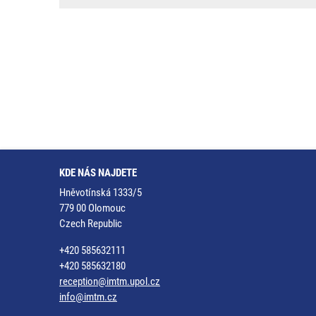
KDE NÁS NAJDETE
Hněvotínská 1333/5
779 00 Olomouc
Czech Republic
+420 585632111
+420 585632180
reception@imtm.upol.cz
info@imtm.cz