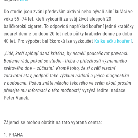
Do studie jsou zváni především aktivní nebo bývalí silní kuřáci ve
věku 55–74 let, kteří vykouřili za svůj život alespoň 20
balíčkoroků cigaret. To odpovídá například kouření jedné krabičky
cigaret denně po dobu 20 let nebo půlky krabičky denně po dobu
40 let. Pro výpočet balíčkoroků lze vyzkoušet
Kalkulačku kouření
.
„
Lidé, kteří splňují daná kritéria, by neměli podceňovat prevenci.
Budeme rádi, pokud se studie - třeba u příležitosti významného
světového dne – zúčastní. Kromě toho, že si ověří vlastní
zdravotní stav, podpoří také výzkum nádorů a jejich diagnostiku
v budoucnu. Pokud znáte někoho takového ve svém okolí, prosím
předejte mu informaci o této možnosti
,“ vyzývá ředitel nadace
Peter Vanek.
Zájemci se mohou obrátit na tato vybraná centra:
1. PRAHA