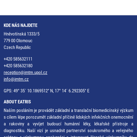
KDE NÁS NAJDETE
Hněvotínská 1333/5
779 00 Olomouc
Czech Republic
+420 585632111
+420 585632180
reception@imtm.upol.cz
info@imtm.cz
GPS: 49° 35´ 10.1869512" N, 17° 14´ 6.292305" E
ABOUT EATRIS
Naším posláním je provádět základní a translační biomedicínský výzkum
s cílem lépe porozumět základní příčině lidských infekčních onemocnění
a rakoviny a vyvíjet budoucí humánní léky, lékařské přístroje a
diagnostiku. Naší vizí je usnadnit partnerství soukromého a veřejného