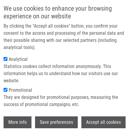
Přejít k hlavnímu obsahu
Main navigatio
We use cookies to enhance your browsing
Domů
experience on our website
O nás
By clicking the "Accept all cookies" button, you confirm your
Drobečková navigace
Domů
Press Releases
Partner institutions
consent to the access and processing of the personal data and
Rakovina Plic Je Vyléčitelná, Když Je Odhalena Včas. K Tomu Má
their possible sharing with our selected partners (including
Technologie a služby
Pomoct Nová Metoda.
analytical tools).
Výzkum
Analytical
Rakovina plic je vyléčitelná, když je
Statistics cookies collect information anonymously. This
Kontakt
odhalena včas. K tomu má pomoct
information helps us to understand how our visitors use our
nová metoda.
E-shop
website.
Promotional
They are designed for promotional purposes, measuring the
Úterý, 30. Červenec, 2024
success of promotional campaigns, etc.
Olomouc (30. července 2024) –
U příležitosti Světového dne boje
Wi
More info
Save preferences
Accept all cookies
proti rakovině plic, který si připomínáme 1. srpna, je třeba
upozornit nejen na závažnost tohoto onemocnění, ale i zásadní