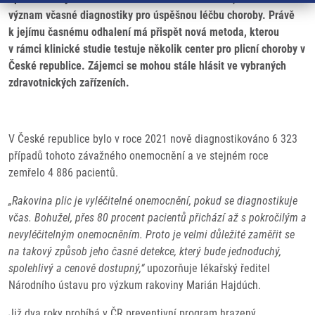
význam včasné diagnostiky pro úspěšnou léčbu choroby. Právě
k jejímu časnému odhalení má přispět nová metoda, kterou
v rámci klinické studie testuje několik center pro plicní choroby v
České republice. Zájemci se mohou stále hlásit ve vybraných
zdravotnických zařízeních.
V České republice bylo v roce 2021 nově diagnostikováno 6 323
případů tohoto závažného onemocnění a ve stejném roce
zemřelo 4 886 pacientů.
„Rakovina plic je vyléčitelné onemocnění, pokud se diagnostikuje
včas. Bohužel, přes 80 procent pacientů přichází až s pokročilým a
nevyléčitelným onemocněním. Proto je velmi důležité zaměřit se
na takový způsob jeho časné detekce, který bude jednoduchý,
spolehlivý a cenově dostupný,“
upozorňuje lékařský ředitel
Národního ústavu pro výzkum rakoviny Marián Hajdúch.
Již dva roky probíhá v ČR
preventivní program hrazený