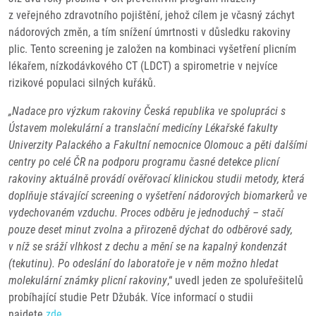
z veřejného zdravotního pojištění, jehož cílem je včasný záchyt
nádorových změn, a tím snížení úmrtnosti v důsledku rakoviny
plic.
Tento screening je založen na kombinaci vyšetření plicním
lékařem, nízkodávkového CT (LDCT) a spirometrie v nejvíce
rizikové populaci silných kuřáků.
„Nadace pro výzkum rakoviny Česká republika ve spolupráci s
Ústavem molekulární a translační medicíny Lékařské fakulty
Univerzity Palackého a Fakultní nemocnice Olomouc a pěti dalšími
centry po celé ČR na podporu programu časné detekce plicní
rakoviny aktuálně provádí ověřovací klinickou studii metody, která
doplňuje stávající screening o vyšetření nádorových biomarkerů ve
vydechovaném vzduchu. Proces odběru je jednoduchý – stačí
pouze deset minut zvolna a přirozeně dýchat do odběrové sady,
v níž se sráží vlhkost z dechu a mění se na kapalný kondenzát
(tekutinu). Po odeslání do laboratoře je v něm možno hledat
molekulární známky plicní rakoviny
,“ uvedl jeden ze spoluřešitelů
probíhající studie Petr Džubák. Více informací o studii
najdete
zde
.