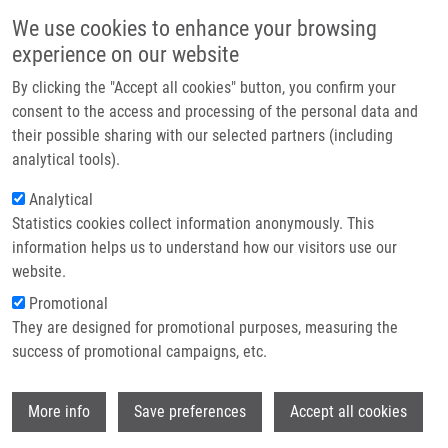
Přejít k hlavnímu obsahu
Main navigatio
We use cookies to enhance your browsing
Domů
experience on our website
O nás
By clicking the "Accept all cookies" button, you confirm your
Drobečková navigace
Domů
Partner institutions
consent to the access and processing of the personal data and
The Safety And Efficacy Of Bridging Full-dose IV-IA Thrombolysis In Acute
their possible sharing with our selected partners (including
Technologie a služby
Ischemic Stroke Patients With MCA Occlusion: A Comparison With IV
analytical tools).
Thrombolysis Alone
Výzkum
Analytical
The safety and efficacy of bridging
Statistics cookies collect information anonymously. This
Kontakt
information helps us to understand how our visitors use our
full-dose IV-IA thrombolysis in acute
E-shop
website.
ischemic stroke patients with MCA
Promotional
occlusion: A comparison with IV
They are designed for promotional purposes, measuring the
success of promotional campaigns, etc.
thrombolysis alone
Wi
More info
Save preferences
Accept all cookies
SANAK, D., M. KÖCHER, T. VEVERKA, M.