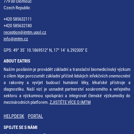
779 00 Olomouc
Czech Republic
+420 585632111
+420 585632180
reception@imtm.upol.cz
info@imtm.cz
GPS: 49° 35´ 10.1869512" N, 17° 14´ 6.292305" E
ABOUT EATRIS
Naším posláním je provádět základní a translační biomedicínský výzkum
s cílem lépe porozumět základní příčině lidských infekčních onemocnění
a rakoviny a vyvíjet budoucí humánní léky, lékařské přístroje a
diagnostiku. Naší vizí je usnadnit partnerství soukromého a veřejného
sektoru a výzkumnou spolupráci a integrovat členské výzkumníky do
mezinárodních platforem.
ZJISTĚTE VÍCE O IMTM
HELPDESK
PORTAL
SPOJTE SE S NÁMI