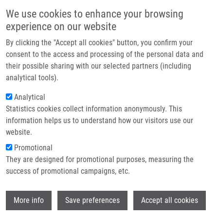
Přejít k hlavnímu obsahu
Main navigatio
We use cookies to enhance your browsing
Domů
experience on our website
O nás
By clicking the "Accept all cookies" button, you confirm your
Drobečková navigace
Domů
Partner institutions
consent to the access and processing of the personal data and
MKK7 And ARF New Players In The DNA Damage Response Scenery
their possible sharing with our selected partners (including
Technologie a služby
analytical tools).
MKK7 and ARF New players in the
Výzkum
Analytical
DNA damage response scenery
Statistics cookies collect information anonymously. This
Kontakt
information helps us to understand how our visitors use our
E-shop
website.
Promotional
KOTSINAS, A., P. PAPANAGNOU, P.
They are designed for promotional purposes, measuring the
GALANOS, D. SCHRAMEK, P. TOWNSED, J.
success of promotional campaigns, etc.
PENNINGER, J. BÁRTEK, V. GORGOULIS
MKK7 and ARF New players in the DNA
Wi
damage response scenery. Cell Cycle.
More info
Save preferences
Accept all cookies
2014, 13(8), 1227-1236, ISSN: 1538-4101,