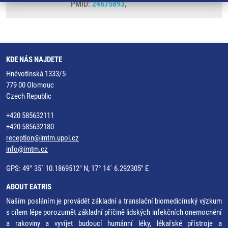
PMID:
24675893
,
KDE NÁS NAJDETE
Hněvotínská 1333/5
779 00 Olomouc
Czech Republic
+420 585632111
+420 585632180
reception@imtm.upol.cz
info@imtm.cz
GPS: 49° 35´ 10.1869512" N, 17° 14´ 6.292305" E
ABOUT EATRIS
Naším posláním je provádět základní a translační biomedicínský výzkum
s cílem lépe porozumět základní příčině lidských infekčních onemocnění
a rakoviny a vyvíjet budoucí humánní léky, lékařské přístroje a