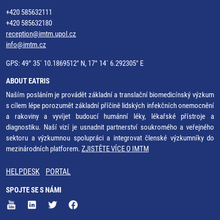
+420 585632111
+420 585632180
reception@imtm.upol.cz
info@imtm.cz
GPS: 49° 35´ 10.1869512" N, 17° 14´ 6.292305" E
ABOUT EATRIS
Naším posláním je provádět základní a translační biomedicínský výzkum
s cílem lépe porozumět základní příčině lidských infekčních onemocnění
a rakoviny a vyvíjet budoucí humánní léky, lékařské přístroje a
diagnostiku. Naší vizí je usnadnit partnerství soukromého a veřejného
sektoru a výzkumnou spolupráci a integrovat členské výzkumníky do
mezinárodních platforem.
ZJISTĚTE VÍCE O IMTM
HELPDESK
PORTAL
SPOJTE SE S NÁMI