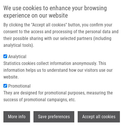
Přejít k hlavnímu obsahu
Main navigatio
We use cookies to enhance your browsing
Domů
experience on our website
O nás
By clicking the "Accept all cookies" button, you confirm your
Drobečková navigace
Domů
Partner institutions
consent to the access and processing of the personal data and
Epidermal Growth Factor Receptor (EGFR) Expression And Mutations In
their possible sharing with our selected partners (including
Technologie a služby
The EGFR Signaling Pathway In Correlation With Anti-EGFR Therapy In Head
analytical tools).
And Neck Squamous Cell Carcinomas
Výzkum
Analytical
Epidermal growth factor receptor
Statistics cookies collect information anonymously. This
Kontakt
information helps us to understand how our visitors use our
(EGFR) expression and mutations in
E-shop
website.
the EGFR signaling pathway in
Promotional
correlation with anti-EGFR therapy in
They are designed for promotional purposes, measuring the
success of promotional campaigns, etc.
head and neck squamous cell
carcinomas
Wi
More info
Save preferences
Accept all cookies