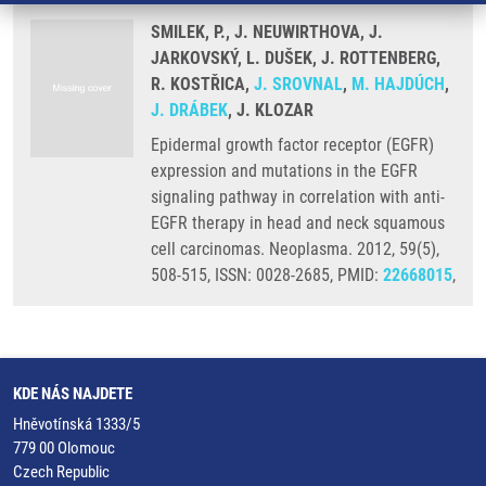
SMILEK, P., J. NEUWIRTHOVA, J.
JARKOVSKÝ, L. DUŠEK, J. ROTTENBERG,
R. KOSTŘICA,
J. SROVNAL
,
M. HAJDÚCH
,
J. DRÁBEK
, J. KLOZAR
Epidermal growth factor receptor (EGFR)
expression and mutations in the EGFR
signaling pathway in correlation with anti-
EGFR therapy in head and neck squamous
cell carcinomas. Neoplasma. 2012, 59(5),
508-515, ISSN: 0028-2685, PMID:
22668015
,
KDE NÁS NAJDETE
Hněvotínská 1333/5
779 00 Olomouc
Czech Republic