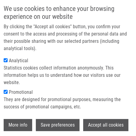
Přejít k hlavnímu obsahu
Main navigatio
We use cookies to enhance your browsing
Domů
experience on our website
O nás
By clicking the "Accept all cookies" button, you confirm your
Drobečková navigace
Domů
Partner institutions
consent to the access and processing of the personal data and
Differentiation Pathways In Carcinogenesis And In Chemo- And
their possible sharing with our selected partners (including
Technologie a služby
Radioresistance
analytical tools).
Výzkum
Analytical
Differentiation pathways in
Statistics cookies collect information anonymously. This
Kontakt
carcinogenesis and in chemo- and
information helps us to understand how our visitors use our
radioresistance
E-shop
website.
Promotional
They are designed for promotional purposes, measuring the
success of promotional campaigns, etc.
JANÍKOVÁ, M., J. ŠKARDA
Differentiation pathways in carcinogenesis
Wi
More info
Save preferences
Accept all cookies
and in chemo- and radioresistance.
Neoplasma. 2012, 59(1), 6-17, ISSN: 0028-