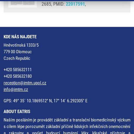
2685, PMID:
22017591
,
KDE NÁS NAJDETE
Hněvotínská 1333/5
779 00 Olomouc
Czech Republic
+420 585632111
+420 585632180
reception@imtm.upol.cz
info@imtm.cz
GPS: 49° 35´ 10.1869512" N, 17° 14´ 6.292305" E
ABOUT EATRIS
Naším posláním je provádět základní a translační biomedicínský výzkum
s cílem lépe porozumět základní příčině lidských infekčních onemocnění
a rakoviny a vyvíjet budoucí humánní léky, lékařské přístroje a