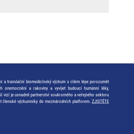
ní a translační biomedicínský výzkum s cílem lépe porozumět
ích onemocnění a rakoviny a vyvíjet budoucí humánní léky,
ší vizí je usnadnit partnerství soukromého a veřejného sektoru
at členské výzkumníky do mezinárodních platforem.
ZJISTĚTE