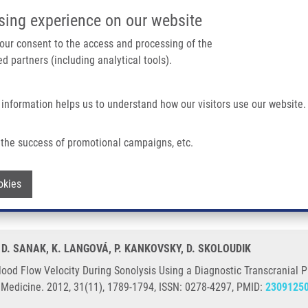
IMTM PORTÁL
PODPOŘTE V
sing experience on our website
Main navigation
 your consent to the access and processing of the
d partners (including analytical tools).
Domů
O nás
Partner institutions
Technologi
 information helps us to understand how our visitors use our website.
During Sonolysis Using a Diagnostic Transcranial Probe With a 2-MHz Doppler Fre
the success of promotional campaigns, etc.
ry Blood Flow Velocity During Sonolysis 
Withdraw consent
okies
quency in Healthy Volunteers
G, D. SANAK, K. LANGOVÁ, P. KANKOVSKY, D. SKOLOUDIK
lood Flow Velocity During Sonolysis Using a Diagnostic Transcranial
n Medicine. 2012, 31(11), 1789-1794, ISSN: 0278-4297, PMID:
2309125