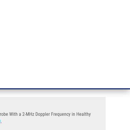
ÝZKUM RAKOVINY
INTRANET
PŘIHLÁSIT SE
CZECH
e a služby
Výzkum
Kontakt
E-shop
quency In Healthy Volunteers
Using a Diagnostic Transcranial
 Probe With a 2-MHz Doppler Frequency in Healthy
0
,