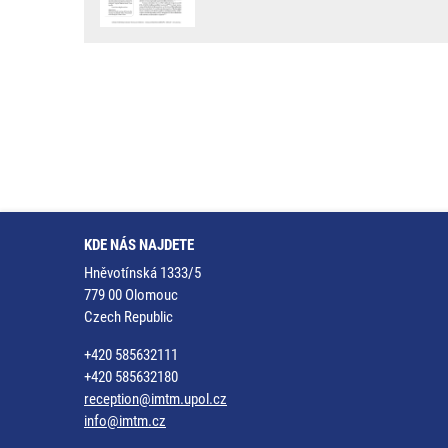
KDE NÁS NAJDETE
Hněvotínská 1333/5
779 00 Olomouc
Czech Republic
+420 585632111
+420 585632180
reception@imtm.upol.cz
info@imtm.cz