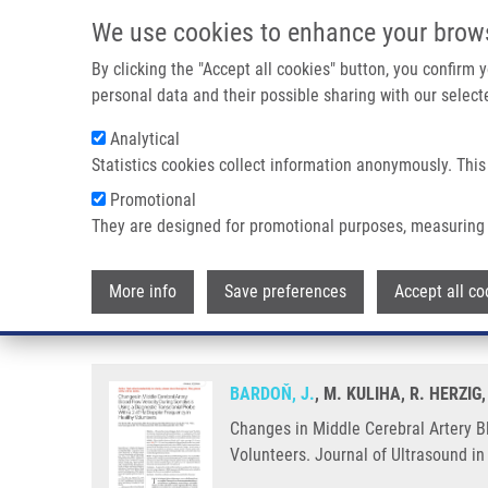
Přejít k hlavnímu obsahu
We use cookies to enhance your brow
By clicking the "Accept all cookies" button, you confirm
personal data and their possible sharing with our selecte
Analytical
Statistics cookies collect information anonymously. This
Drobečková navigace
Promotional
Domů
Changes In Middle Cerebral Artery Blood Flow Velocity 
They are designed for promotional purposes, measuring 
Changes in Middle Cerebral Arte
More info
Save preferences
Accept all co
Probe With a 2-MHz Doppler Fre
BARDOŇ, J.
, M. KULIHA, R. HERZI
Changes in Middle Cerebral Artery B
Volunteers. Journal of Ultrasound i