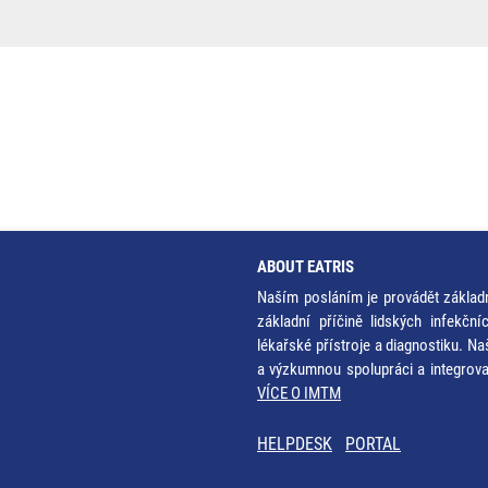
ABOUT EATRIS
Naším posláním je provádět základ
základní příčině lidských infekčn
lékařské přístroje a diagnostiku. Na
a výzkumnou spolupráci a integrov
VÍCE O IMTM
HELPDESK
PORTAL