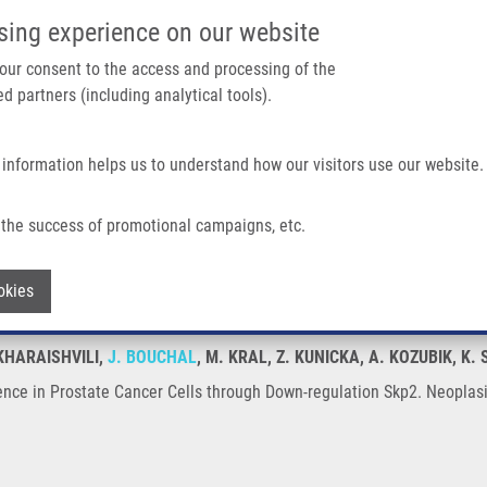
IMTM PORTÁL
PODPOŘTE V
sing experience on our website
Main navigation
 your consent to the access and processing of the
d partners (including analytical tools).
Domů
O nás
Partner institutions
Technologi
 information helps us to understand how our visitors use our website.
ncer Cells Through Down-regulation Skp2
the success of promotional campaigns, etc.
escence in Prostate Cancer Cells throu
Withdraw consent
okies
 KHARAISHVILI,
J. BOUCHAL
, M. KRAL, Z. KUNICKA, A. KOZUBIK, K.
ce in Prostate Cancer Cells through Down-regulation Skp2. Neoplasia