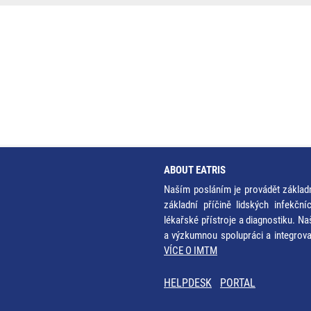
ABOUT EATRIS
Naším posláním je provádět základ
základní příčině lidských infekčn
lékařské přístroje a diagnostiku. Na
a výzkumnou spolupráci a integrov
VÍCE O IMTM
HELPDESK
PORTAL