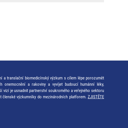
ní a translační biomedicínský výzkum s cílem lépe porozumět
ích onemocnění a rakoviny a vyvíjet budoucí humánní léky,
ší vizí je usnadnit partnerství soukromého a veřejného sektoru
at členské výzkumníky do mezinárodních platforem.
ZJISTĚTE