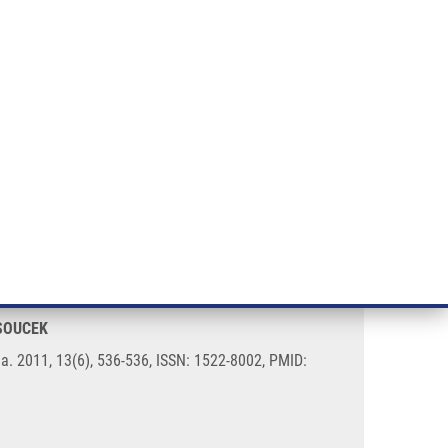
ÝZKUM RAKOVINY
INTRANET
PŘIHLÁSIT SE
CZECH
e a služby
Výzkum
Kontakt
E-shop
gh Down-regulation Skp2
 SOUCEK
. 2011, 13(6), 536-536, ISSN: 1522-8002, PMID: