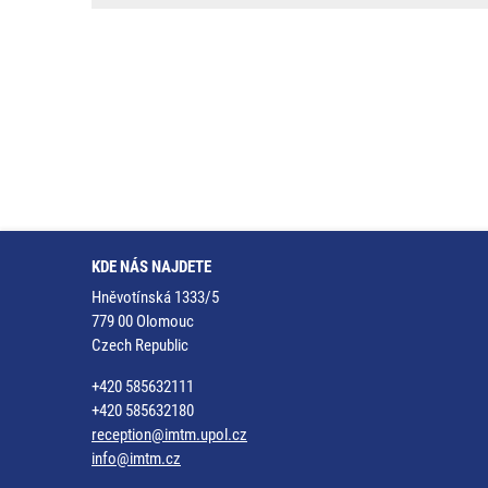
KDE NÁS NAJDETE
Hněvotínská 1333/5
779 00 Olomouc
Czech Republic
+420 585632111
+420 585632180
reception@imtm.upol.cz
info@imtm.cz