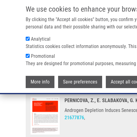
Přejít k hlavnímu obsahu
We use cookies to enhance your brow
By clicking the "Accept all cookies" button, you confirm
personal data and their possible sharing with our selecte
Analytical
Statistics cookies collect information anonymously. This
Drobečková navigace
Promotional
Domů
Androgen Depletion Induces Senescence In Prostate Ca
They are designed for promotional purposes, measuring 
Androgen Depletion Induces Sen
More info
Save preferences
Accept all co
PERNICOVA, Z., E. SLABAKOVA, G.
Androgen Depletion Induces Senescen
21677876
,