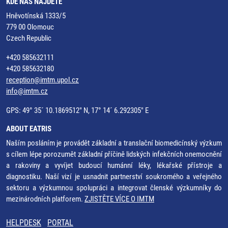
KDE NÁS NAJDETE
Hněvotínská 1333/5
779 00 Olomouc
Czech Republic
+420 585632111
+420 585632180
reception@imtm.upol.cz
info@imtm.cz
GPS: 49° 35´ 10.1869512" N, 17° 14´ 6.292305" E
ABOUT EATRIS
Naším posláním je provádět základní a translační biomedicínský výzkum
s cílem lépe porozumět základní příčině lidských infekčních onemocnění
a rakoviny a vyvíjet budoucí humánní léky, lékařské přístroje a
diagnostiku. Naší vizí je usnadnit partnerství soukromého a veřejného
sektoru a výzkumnou spolupráci a integrovat členské výzkumníky do
mezinárodních platforem.
ZJISTĚTE VÍCE O IMTM
HELPDESK
PORTAL