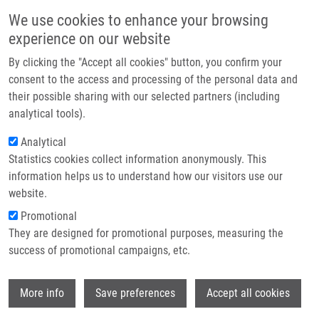
Přejít k hlavnímu obsahu
Main navigatio
We use cookies to enhance your browsing
Domů
experience on our website
O nás
By clicking the "Accept all cookies" button, you confirm your
Drobečková navigace
Domů
Partner institutions
consent to the access and processing of the personal data and
PhD Club: When Biomarkers Refuse To Behave: P16/p21 Expression In
their possible sharing with our selected partners (including
Technologie a služby
Enigma Cohort By Tatiana Mečiarová
analytical tools).
Výzkum
Analytical
PhD Club: When Biomarkers Refuse
Statistics cookies collect information anonymously. This
Kontakt
to Behave: p16/p21 Expression in
information helps us to understand how our visitors use our
Enigma Cohort by Tatiana Mečiarová
E-shop
website.
Promotional
They are designed for promotional purposes, measuring the
Úterý, 19. Květen, 2026
success of promotional campaigns, etc.
Dear colleagues,
Wi
More info
Save preferences
Accept all cookies
I would like to invite you to the lecture by Tatiana Mečiarová
"When Biomarkers Refuse to Behave: p16/p21 Expression in