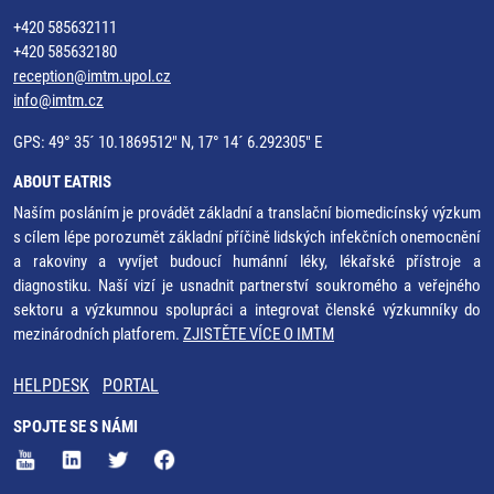
+420 585632111
+420 585632180
reception@imtm.upol.cz
info@imtm.cz
GPS: 49° 35´ 10.1869512" N, 17° 14´ 6.292305" E
ABOUT EATRIS
Naším posláním je provádět základní a translační biomedicínský výzkum
s cílem lépe porozumět základní příčině lidských infekčních onemocnění
a rakoviny a vyvíjet budoucí humánní léky, lékařské přístroje a
diagnostiku. Naší vizí je usnadnit partnerství soukromého a veřejného
sektoru a výzkumnou spolupráci a integrovat členské výzkumníky do
mezinárodních platforem.
ZJISTĚTE VÍCE O IMTM
HELPDESK
PORTAL
SPOJTE SE S NÁMI