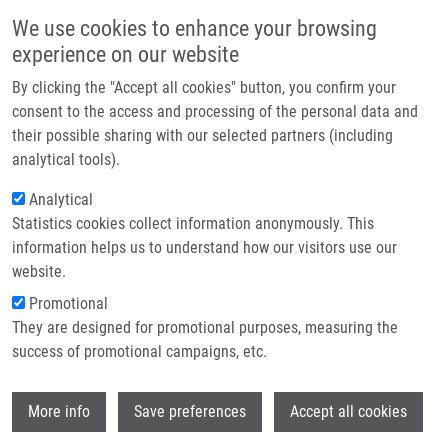
Přejít k hlavnímu obsahu
Main navigatio
We use cookies to enhance your browsing
Domů
experience on our website
O nás
By clicking the "Accept all cookies" button, you confirm your
Drobečková navigace
Domů
Partner institutions
consent to the access and processing of the personal data and
PhD Club: No One Left Behind: A High-Throughput Gateway To The Oxa-
their possible sharing with our selected partners (including
Technologie a služby
β-Lactam Scaffold By Kaoud Salama
analytical tools).
Výzkum
Analytical
PhD Club: No One Left Behind: A
Statistics cookies collect information anonymously. This
Kontakt
High-Throughput Gateway to the Oxa-
information helps us to understand how our visitors use our
β-Lactam Scaffold by Kaoud Salama
E-shop
website.
Promotional
They are designed for promotional purposes, measuring the
Úterý, 7. Duben, 2026
success of promotional campaigns, etc.
Dear colleagues,
Wi
More info
Save preferences
Accept all cookies
I would like to invite you to the lecture by Kaoud Salama
"No One
Left Behind: A High-Throughput Gateway to the Oxa-β-Lactam