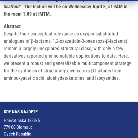
Scaffold"
. The lecture will be on Wednesday April 8, at 9AM in
the room 1.09 at IMTM.
Abstract
Despite their conceptual relevance as oxygen-substituted
analogues of β-lactams, 1,2-oxazetidin-3-ones (oxa-β-lactams)
remain a largely unexplored structural class, with only a few
derivatives reported and no notable applications to date. Here,
we present a robust and generalizable multicomponent strategy
for the synthesis of structurally diverse oxa-β-lactams from
aminooxyacetic acid, aldehydes/ketones, and isocyanides.
KDE NÁS NAJDETE
Hněvotínská 1333/5
779 00 Olomouc
Czech Republic