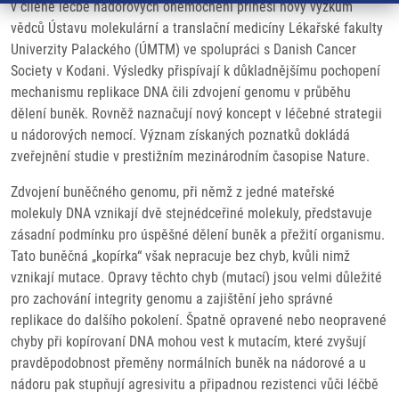
v cílené léčbě nádorových onemocnění přinesl nový výzkum
vědců Ústavu molekulární a translační medicíny Lékařské fakulty
Univerzity Palackého (ÚMTM) ve spolupráci s Danish Cancer
Society v Kodani. Výsledky přispívají k důkladnějšímu pochopení
mechanismu replikace DNA čili zdvojení genomu v průběhu
dělení buněk. Rovněž naznačují nový koncept v léčebné strategii
u nádorových nemocí. Význam získaných poznatků dokládá
zveřejnění studie v prestižním mezinárodním časopise Nature.
Zdvojení buněčného genomu, při němž z jedné mateřské
molekuly DNA vznikají dvě stejnédceřiné molekuly, představuje
zásadní podmínku pro úspěšné dělení buněk a přežití organismu.
Tato buněčná „kopírka“ však nepracuje bez chyb, kvůli nimž
vznikají mutace. Opravy těchto chyb (mutací) jsou velmi důležité
pro zachování integrity genomu a zajištění jeho správné
replikace do dalšího pokolení. Špatně opravené nebo neopravené
chyby při kopírovaní DNA mohou vest k mutacím, které zvyšují
pravděpodobnost přeměny normálních buněk na nádorové a u
nádoru pak stupňují agresivitu a připadnou rezistenci vůči léčbě