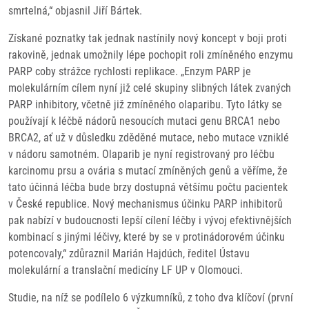
smrtelná,“ objasnil Jiří Bártek.
Získané poznatky tak jednak nastínily nový koncept v boji proti
rakovině, jednak umožnily lépe pochopit roli zmíněného enzymu
PARP coby strážce rychlosti replikace. „Enzym PARP je
molekulárním cílem nyní již celé skupiny slibných látek zvaných
PARP inhibitory, včetně již zmíněného olaparibu. Tyto látky se
používají k léčbě nádorů nesoucích mutaci genu BRCA1 nebo
BRCA2, ať už v důsledku zděděné mutace, nebo mutace vzniklé
v nádoru samotném. Olaparib je nyní registrovaný pro léčbu
karcinomu prsu a ovária s mutací zmíněných genů a věříme, že
tato účinná léčba bude brzy dostupná většímu počtu pacientek
v České republice. Nový mechanismus účinku PARP inhibitorů
pak nabízí v budoucnosti lepší cílení léčby i vývoj efektivnějších
kombinací s jinými léčivy, které by se v protinádorovém účinku
potencovaly,“ zdůraznil Marián Hajdúch, ředitel Ústavu
molekulární a translační medicíny LF UP v Olomouci.
Studie, na níž se podílelo 6 výzkumníků, z toho dva klíčoví (první