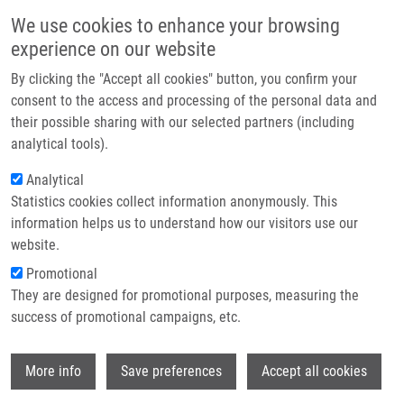
Skip to main content
Main navigation
We use cookies to enhance your browsing
Home
experience on our website
About us
By clicking the "Accept all cookies" button, you confirm your
Breadcrumb
Home
Press Releases
Partner institutions
consent to the access and processing of the personal data and
Nepřiměřená Rychlost Replikace DNA Škodí Nádorovým Buňkám
their possible sharing with our selected partners (including
Infrastructure & services
analytical tools).
Nepřiměřená rychlost replikace DNA
Research
Analytical
škodí nádorovým buňkám
Statistics cookies collect information anonymously. This
Contact
information helps us to understand how our visitors use our
E-shop
website.
Thursday, June 28, 2018
Promotional
They are designed for promotional purposes, measuring the
Nepřiměřená rychlost replikace DNA škodí nádorovým buňkám –
success of promotional campaigns, etc.
olomoučtí vědci objevili nový mechanismu účinku léčiva olaparib,
které se nyní dostává i k pacientkám v České republice
Wi
More info
Save preferences
Accept all cookies
Olomouc (27. června 2018) – Průlomové informace využitelné