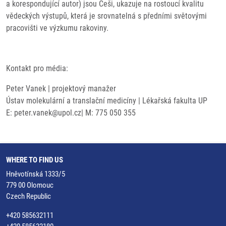
a korespondující autor) jsou Češi, ukazuje na rostoucí kvalitu
vědeckých výstupů, která je srovnatelná s předními světovými
pracovišti ve výzkumu rakoviny.
Kontakt pro média:
Peter Vanek | projektový manažer
Ústav molekulární a translační medicíny | Lékařská fakulta UP
E: peter.vanek@upol.cz| M: 775 050 355
WHERE TO FIND US
Hněvotínská 1333/5
779 00 Olomouc
Czech Republic
+420 585632111