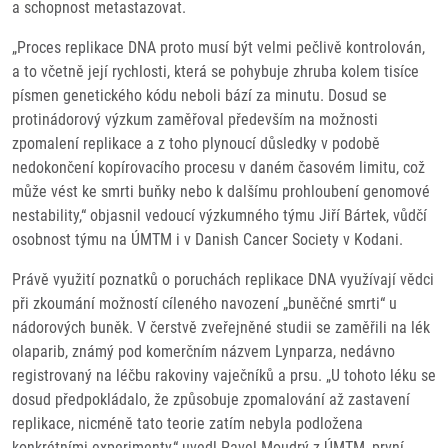
a schopnost metastazovat.
„Proces replikace DNA proto musí být velmi pečlivě kontrolován,
a to včetně její rychlosti, která se pohybuje zhruba kolem tisíce
písmen genetického kódu neboli bází za minutu. Dosud se
protinádorový výzkum zaměřoval především na možnosti
zpomalení replikace a z toho plynoucí důsledky v podobě
nedokončení kopírovacího procesu v daném časovém limitu, což
může vést ke smrti buňky nebo k dalšímu prohloubení genomové
nestability,“ objasnil vedoucí výzkumného týmu Jiří Bártek, vůdčí
osobnost týmu na ÚMTM i v Danish Cancer Society v Kodani.
Právě využití poznatků o poruchách replikace DNA využívají vědci
při zkoumání možností cíleného navození „buněčné smrti“ u
nádorových buněk. V čerstvě zveřejněné studii se zaměřili na lék
olaparib, známý pod komerčním názvem Lynparza, nedávno
registrovaný na léčbu rakoviny vaječníků a prsu. „U tohoto léku se
dosud předpokládalo, že způsobuje zpomalování až zastavení
replikace, nicméně tato teorie zatím nebyla podložena
konkrétními experimenty,“ uvedl Pavel Moudrý z ÚMTM, první