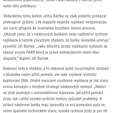
autor této publikace.
Vědeckému týmu kolem Jiřího Bártka se však podařilo prokázat
překvapivé zjištění. Lék olaparib nejenže replikaci nezpomaluje,
ale navíc přispívá ke značnému zrychlení tohoto procesu.
„Ukázali jsme, že v nádorových buňkách vede nadlimitní rychlost
replikace k natolik závažným chybám, že buňky následně umírají,“
vysvětlil Jiří Bártek. „Jako důležitá ‚brzda‘ replikační rychlosti se
ukázal enzym PARP, který je právě molekulárním cílem léku
olaparib,“ doplnil Jiří Bártek.
Nakonec tedy k chybám, a to dokonce ještě závažnějším, dochází
v důsledku nejen příliš pomalé, ale také zvýšené rychlosti
kopírování DNA. Umělé navození zrychlené replikace je tak zcela
novou koncepcí v léčebné strategii nádorových nemocí. „Nabízí
se jistá analogie s automobilovou dopravou: jak příliš pomalá
jízda, tak i příliš vysoká rychlost mohou způsobit problémy. A
jelikož nádorové buňky mají zpravidla ta svá pomyslná auta ve
velmi špatném technickém stavu, vysoká rychlost jízdy je pro ně