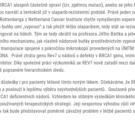
RCA1 alespoň částečně opraví (tzv. zpětnou mutací), anebo se jeho 
navrátí a tentokrát již v olaparib-rezistentní podobě. Právě jeden 
 Rottenberga z Netherland Cancer Institute chytře vymyšleným exper
 buňky umí „vypnout“ a tak přežít léčbu olaparibem, tedy stát se rezi
ovat na lidech. Tým se tedy obrátil na profesora Jiřího Bártka a jeh
rního mechanismu, jak vlastně nádorové buňky prostřednictvím vypnu
é manipulace spojené s pokročilou mikroskopií provedených na ÚMTM
DNA. Právě ztráta genu Rev7 u nádorů s defekty v BRCA1 genu, vním
bitor. Díky společné práci výzkumníků se REV7 nově zařadil mezi dal
ně popsaném hierarchickém sledu.
é důsledky i pro pacienty léčené tímto novým lékem. Očekáváme, že 
 a poslouží k lepšímu výběru nejvhodnějších pacientů. Současně před
BRCA1 deficientních nádorů. Vzhledem ke slibným výsledkům klinické
používaných terapeutických strategií. Její nespornou výhodou vůči vě
čiv tak bude představovat poměrně závažný problém v léčbě pacientů