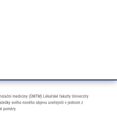
RT CANCER RESEARCH
INTRANET
LOG IN
ENGLISH
& services
Research
Contact
E-shop
orm of ovarian cancer
nslační medicíny (ÚMTM) Lékařské fakulty Univerzity
ledky svého nového objevu uveřejnili v jednom z
ké poměry.