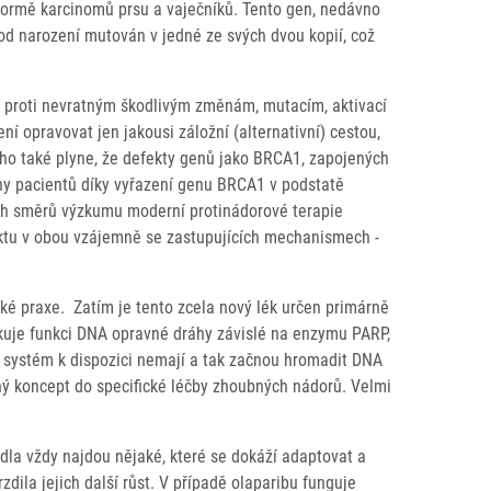
formě karcinomů prsu a vaječníků. Tento gen, nedávno
 od narození mutován v jedné ze svých dvou kopií, což
om proti nevratným škodlivým změnám, mutacím, aktivací
í opravovat jen jakousi záložní (alternativní) cestou,
oho také plyne, že defekty genů jako BRCA1, zapojených
iny pacientů díky vyřazení genu BRCA1 v podstatě
ých směrů výzkumu moderní protinádorové terapie
ektu v obou vzájemně se zastupujících mechanismech -
cké praxe. Zatím je tento zcela nový lék určen primárně
kuje funkci DNA opravné dráhy závislé na enzymu PARP,
 systém k dispozici nemají a tak začnou hromadit DNA
tný koncept do specifické léčby zhoubných nádorů. Velmi
dla vždy najdou nějaké, které se dokáží adaptovat a
dila jejich další růst. V případě olaparibu funguje