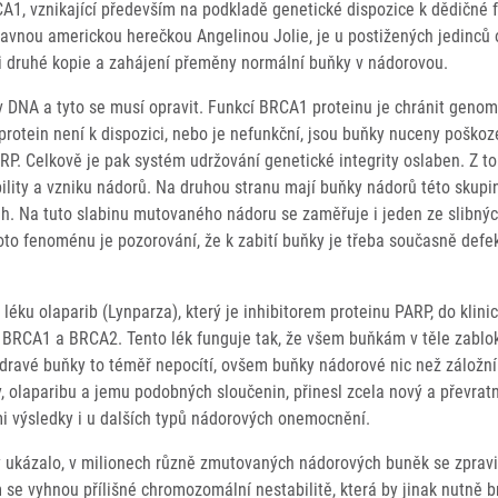
A1, vznikající především na podkladě genetické dispozice k dědičné 
slavnou americkou herečkou Angelinou Jolie, je u postižených jedinců
ci druhé kopie a zahájení přeměny normální buňky v nádorovou.
í v DNA a tyto se musí opravit. Funkcí BRCA1 proteinu je chránit gen
otein není k dispozici, nebo je nefunkční, jsou buňky nuceny poškozen
RP. Celkově je pak systém udržování genetické integrity oslaben. Z t
bility a vzniku nádorů. Na druhou stranu mají buňky nádorů této skup
ah. Na tuto slabinu mutovaného nádoru se zaměřuje i jeden ze slibn
oto fenoménu je pozorování, že k zabití buňky je třeba současně def
ku olaparib (Lynparza), který je inhibitorem proteinu PARP, do klini
 BRCA1 a BRCA2. Tento lék funguje tak, že všem buňkám v těle zablo
dravé buňky to téměř nepocítí, ovšem buňky nádorové nic než záložní
ty, olaparibu a jemu podobných sloučenin, přinesl zcela nový a převra
mi výsledky i u dalších typů nádorových onemocnění.
y ukázalo, v milionech různě zmutovaných nádorových buněk se zpravi
e vyhnou přílišné chromozomální nestabilitě, která by jinak nutně brz