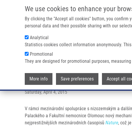
Skip to main content
We use cookies to enhance your brow
M
By clicking the "Accept all cookies" button, you confirm
personal data and their possible sharing with our selecte
Analytical
Statistics cookies collect information anonymously. This
Breadcrumb
Promotional
Home
Press Releases
How Tumours Bypass Treatment With 
They are designed for promotional purposes, measuring 
How tumours bypass treatment wi
More info
Save preferences
Accept all co
Saturday, April 4, 2015
V rámci mezinárodní spolupráce s nizozemským a dalšími
Palackého a Fakultní nemocnice Olomouc nový mechanism
nejprestižnějších mezinárodních časopisů
Nature
, což 