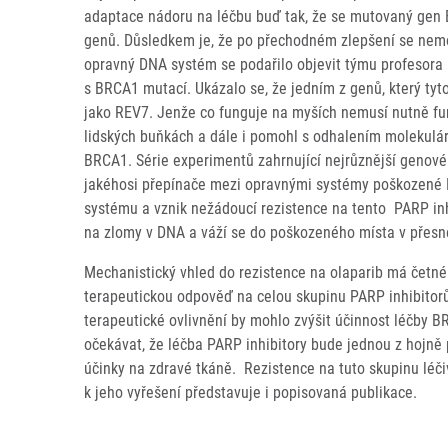
adaptace nádoru na léčbu buď tak, že se mutovaný gen B
genů. Důsledkem je, že po přechodném zlepšení se nemoc 
opravný DNA systém se podařilo objevit týmu profesora
s BRCA1 mutací. Ukázalo se, že jedním z genů, který tyto
jako REV7. Jenže co funguje na myších nemusí nutně fung
lidských buňkách a dále i pomohl s odhalením molekulá
BRCA1. Série experimentů zahrnující nejrůznější genov
jakéhosi přepínače mezi opravnými systémy poškozené 
systému a vznik nežádoucí rezistence na tento PARP inhi
na zlomy v DNA a váží se do poškozeného místa v přes
Mechanistický vhled do rezistence na olaparib má četn
terapeutickou odpověď na celou skupinu PARP inhibitorů
terapeutické ovlivnění by mohlo zvýšit účinnost léčby 
očekávat, že léčba PARP inhibitory bude jednou z hojně 
účinky na zdravé tkáně. Rezistence na tuto skupinu lé
k jeho vyřešení představuje i popisovaná publikace.