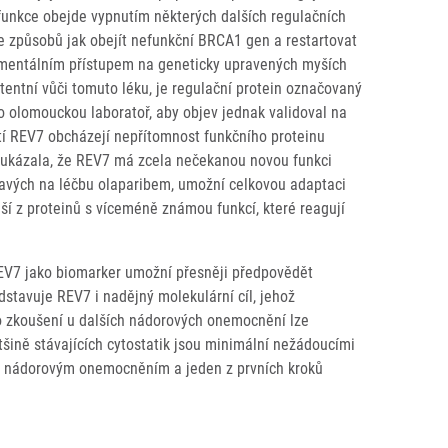
funkce obejde vypnutím některých dalších regulačních
ze způsobů jak obejít nefunkční BRCA1 gen a restartovat
imentálním přístupem na geneticky upravených myších
stentní vůči tomuto léku, je regulační protein označovaný
o olomouckou laboratoř, aby objev jednak validoval na
tí REV7 obcházejí nepřítomnost funkčního proteinu
 ukázala, že REV7 má zcela nečekanou novou funkci
avých na léčbu olaparibem, umožní celkovou adaptaci
ší z proteinů s víceméně známou funkcí, které reagují
REV7 jako biomarker umožní přesněji předpovědět
stavuje REV7 i nadějný molekulární cíl, jehož
ho zkoušení u dalších nádorových onemocnění lze
tšině stávajících cytostatik jsou minimální nežádoucími
 s nádorovým onemocněním a jeden z prvních kroků