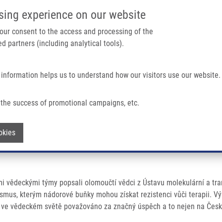
IMTM/EATRIS-CZ PORTAL
SUPPO
sing experience on our website
ain navigation
 your consent to the access and processing of the
d partners (including analytical tools).
Home
About us
Partner institutions
Infrastructure 
 information helps us to understand how our visitors use our website.
Olaparib, a New Drug For Hereditary Form of Ovarian Cancer
the success of promotional campaigns, etc.
th olaparib, a new drug for hereditary f
Withdraw consent
okies
 vědeckými týmy popsali olomoučtí vědci z Ústavu molekulární a tra
us, kterým nádorové buňky mohou získat rezistenci vůči terapii. Výs
je ve vědeckém světě považováno za značný úspěch a to nejen na Čes