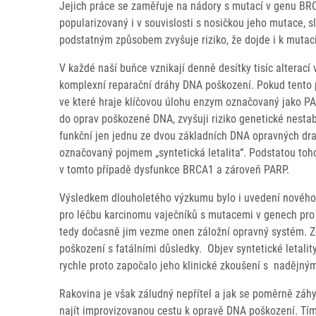
Jejich práce se zaměřuje na nádory s mutací v genu BRC
popularizovaný i v souvislosti s nosičkou jeho mutace, 
podstatným způsobem zvyšuje riziko, že dojde i k muta
V každé naší buňce vznikají denně desítky tisíc alterac
komplexní reparační dráhy DNA poškození. Pokud tento pr
ve které hraje klíčovou úlohu enzym označovaný jako PA
do oprav poškozené DNA, zvyšuji riziko genetické nesta
funkční jen jednu ze dvou základních DNA opravných dr
označovaný pojmem „syntetická letalita“. Podstatou toh
v tomto případě dysfunkce BRCA1 a zároveň PARP.
Výsledkem dlouholetého výzkumu bylo i uvedení nového lé
pro léčbu karcinomu vaječníků s mutacemi v genech pro
tedy dočasně jim vezme onen záložní opravný systém. Z
poškození s fatálními důsledky. Objev syntetické letali
rychle proto započalo jeho klinické zkoušení s nadějný
Rakovina je však záludný nepřítel a jak se poměrně záh
najít improvizovanou cestu k opravě DNA poškození. Tím s